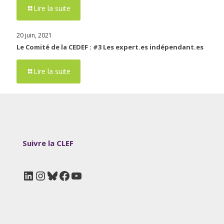
Lire la suite
20 juin, 2021
Le Comité de la CEDEF : #3 Les expert.es indépendant.es
Lire la suite
Suivre la CLEF
LinkedIn
Instagram
Bluesky
Facebook
YouTube