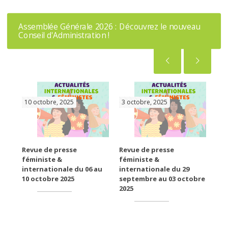
Assemblée Générale 2026 : Découvrez le nouveau
Conseil d'Administration !
10 octobre, 2025
3 octobre, 2025
26
SE
Revue de presse
Revue de presse
Rev
féministe &
féministe &
fém
e
internationale du 06 au
internationale du 29
int
10 octobre 2025
septembre au 03 octobre
26 
2025